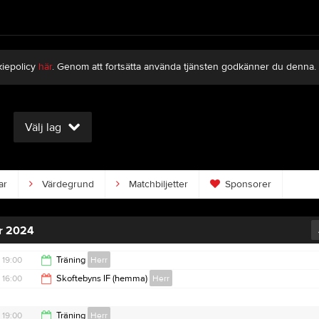
kiepolicy
här
. Genom att fortsätta använda tjänsten godkänner du denna.
Välj lag
ar
Värdegrund
Matchbiljetter
Sponsorer
r 2024
19:00
Träning
Herr
16:00
Skoftebyns IF (hemma)
Herr
20:30
18:00
19:00
Träning
Herr