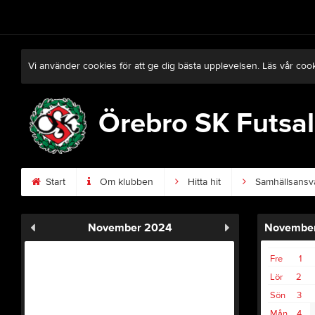
Vi använder cookies för att ge dig bästa upplevelsen. Läs vår coo
Örebro SK Futsal
Start
Om klubben
Hitta hit
Samhällsansv
November 2024
Novembe
Fre
1
Lör
2
Sön
3
Mån
4