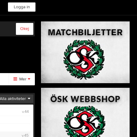
Logga in
Okej
Mer
Huvudmeny
Alla aktiviteter
Medlemskap
v.44
Kontakt
Kalender
Styrelse
Webshop
v.45