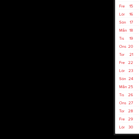
Fre
15
Lör
16
Sön
17
Mån
18
Tis
19
Ons
20
Tor
21
Fre
22
Lör
23
Sön
24
Mån
25
Tis
26
Ons
27
Tor
28
Fre
29
Lör
30