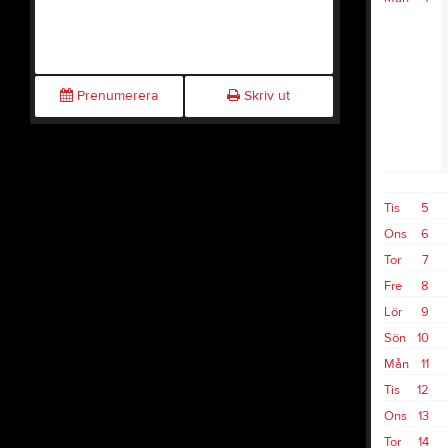
Prenumerera
Skriv ut
Tis
5
Ons
6
Tor
7
Fre
8
Lör
9
Sön
10
Mån
11
Tis
12
Ons
13
Tor
14