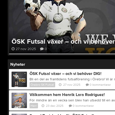
ÖSK Futsal växer – och vi behöver
27 nov 2025
0
Nyheter
ÖSK Futsal växer – och vi behöver DIG!
Örebro SK Futsal
27 nov 2025
0
kommentarer
Välkommen hem Henrik Lara Rodriguez!
Herr
23 dec 2025
0
kommentarer