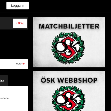
Logga in
Okej
Mer
Huvudmeny
er
Medlemskap
Kontakt
Kalender
viteter
Styrelse
Webshop