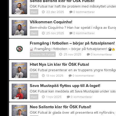
Senad Berisha klar för ÖSK Futsal!
Herr
22 dec 2025
0
kommentarer
Välkommen Coquinho!
Herr
25 nov 2025
0
kommentarer
Framgång i fotbollen – börjar på futsalplanen!
Framgång i fotbollen – börjar på futsalplanen!
Visste du att nästan alla 
Örebro SK Futsal
25 nov 2025
0
kommentarer
Htet Nya Lin klar för ÖSK Futsal
Herr
13 nov 2025
0
kommentarer
Sava Mustapää flyttas upp till A-laget!
Herr
1 nov 2025
0
kommentarer
Neo Sallanto klar för ÖSK Futsal!