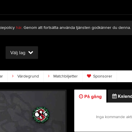
kiepolicy
här
. Genom att fortsätta använda tjänsten godkänner du denna.
Välj lag
ar
Värdegrund
Matchbiljetter
Sponsorer
Kalend
På gång
Inga kommande akti